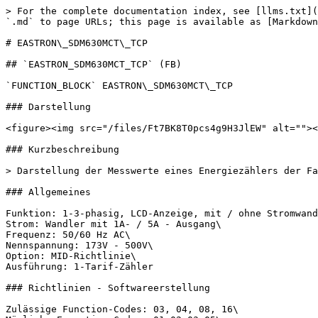
> For the complete documentation index, see [llms.txt](https://support.powerio.com/hub/llms.txt). Markdown versions of documentation pages are available by appending `.md` to page URLs; this page is available as [Markdown](https://support.powerio.com/hub/codesys-hvac/hvac-modbus-library/functionblocks/siemens/siemens_pac_3200.md).

# EASTRON\_SDM630MCT\_TCP

## `EASTRON_SDM630MCT_TCP` (FB)

`FUNCTION_BLOCK` EASTRON\_SDM630MCT\_TCP

### Darstellung

<figure><img src="/files/Ft7BK8T0pcs4g9H3JlEW" alt=""><figcaption></figcaption></figure>

### Kurzbeschreibung

> Darstellung der Messwerte eines Energiezählers der Fa. Eastron SDM630MCT in der TCP-Variante.

### Allgemeines

Funktion: 1-3-phasig, LCD-Anzeige, mit / ohne Stromwandler\
Strom: Wandler mit 1A- / 5A - Ausgang\
Frequenz: 50/60 Hz AC\
Nennspannung: 173V - 500V\
Option: MID-Richtlinie\
Ausführung: 1-Tarif-Zähler

### Richtlinien - Softwareerstellung

Zulässige Function-Codes: 03, 04, 08, 16\
Mögliche Exception-Codes: 01,02,03,05\
Mögliche Modbus-Adressen: 1 - 247\
Mögliche Übertragungsraten: 2400 - 38400 Baud\
Mögliche Parameter: 1-8-N/E/O-1/2\
Es dürfen maximal 40 aufeinander folgende Register auf einmal gelesen werden.\
FC16: Es darf jeweils nur ein Register beschrieben werden.\
Alle Konfigurationsregister werden hier nicht beeinflusst, die erforderlichen Einstellungen werden über das Display unabhängig von der Modbus-Anbimdung vorgenommen.

InOut:

| Scope       | Name                | Type               | Initial     | Comment                                                                                                                                                                                                |
| ----------- | ------------------- | ------------------ | ----------- | ------------------------------------------------------------------------------------------------------------------------------------------------------------------------------------------------------ |
| Input       | `xEn`               | `BOOL`             | TRUE        | Freigabe / Sperrung der Kommunikation (TRUE = Freigabe)                                                                                                                                                |
| Input       | `byUnitId`          | `BYTE`             | 0           | Adresse des Geräts                                                                                                                                                                                     |
| Input       | `xUpdateActual`     | `BOOL`             | FALSE       | <p>Aktualisierung der Istwerte (bei jeder ansteigenden Flanke<br>)</p>                                                                                                                                 |
| Input       | `xResDevice`        | `BOOL`             | FALSE       | <p>Auslösung der Reinitialisierung von zählerinternen Messgrößen<br>(bei jeder ansteigenden Flanke). Der Parameter <code>rResDevice</code><br>enthält die Messgröße(n).</p>                            |
| Input       | `xResError`         | `BOOL`             | FALSE       | <p>Reinitialisierung der Ausgänge <code>eErrorCodeCom</code> auf dem<br>fehlerfreien Zustand (bei jeder ansteigenden Flanke)</p>                                                           