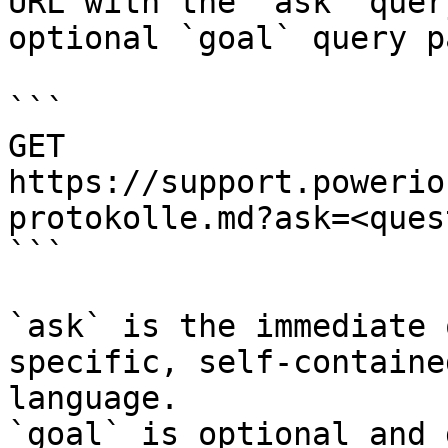
URL with the `ask` quer
optional `goal` query p
```

GET 
https://support.powerio
protokolle.md?ask=<ques
```

`ask` is the immediate 
specific, self-containe
language.

`goal` is optional and 