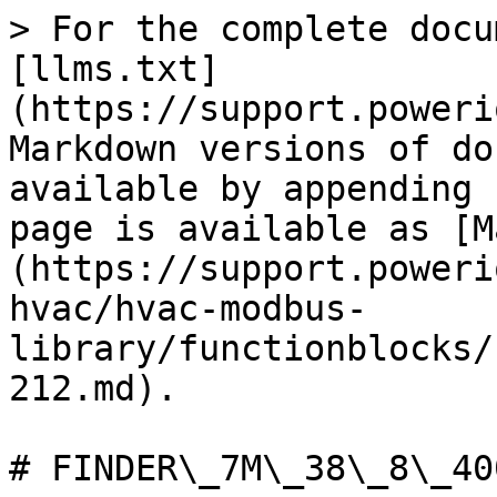
> For the complete documentation index, see [llms.txt](https://support.powerio.com/hub/llms.txt). Markdown versions of documentation pages are available by appending `.md` to page URLs; this page is available as [Markdown](https://support.powerio.com/hub/codesys-hvac/hvac-modbus-library/functionblocks/finder/finder_7m_38_8_400_0212.md).

# FINDER\_7M\_38\_8\_400\_0212

## `FINDER_7M_38_8_400_0212` (FB)

`FUNCTION_BLOCK` FINDER\_7M\_38\_8\_400\_0212

### Darstellung

<figure><img src="/files/7zqNomMujviynVxHwVF8" alt=""><figcaption></figcaption></figure>

InOut:

| Scope       | Name                | Type               | Initial      | Comment                                                                                                                                                             |
| ----------- | ------------------- | ------------------ | ------------ | ------------------------------------------------------------------------------------------------------------------------------------------------------------------- |
| Input       | `xEn`               | `BOOL`             | TRUE         | Freigabe / Sperrung der Kommunikation (TRUE = Freigabe)                                                                                                             |
| Input       | `byUnitId`          | `BYTE`             | 0            | Adresse des Geräts                                                                                                                                                  |
| Input       | `xUpdateActual`     | `BOOL`             | FALSE        | <p>Aktualisierung der Istwerte (bei jeder ansteigenden Flanke<br>)</p>                                                                                              |
| Input       | `xResError`         | `BOOL`             | FALSE        | <p>Reinitialisierung der Ausgänge <code>eErrorCodeCom</code> bzw.<br><code>xErrorCodeDev</code> auf dem fehlerfreien Zustand (bei jeder<br>ansteigenden Flanke)</p> |
| Input       | `xSendSysCommand`   | `BOOL`             | FALSE        | <p>Aktivierung der Übertragung des Systembefehls (Register 12<br>) (bei jeder ansteigenden Flanke UND wSysCommand > 0)</p>                                          |
| Inout       | `ModbusClient`      | `ModbusClientBase` |              | Client des Geräts                                                                                                                                                   |
| Output      | `rU1N`              | `REAL`             |              | Strangspannung L1 - N in V                                                                                                                                          |
| Output      | `rU2N`              | `REAL`             |              | Strangspannung L2 - N in V                                                                                                                                          |
| Output      | `rU3N`              | `REAL`             |              | Strangspannung L3 - N in V                                                                                                                                          |
| Output      | `rU12`              | `REAL`             |              | Leiterspannung L1 - L2 in V                                                                                                                                         |
| Output      | `rU23`              | `REAL`             |              | Leiterspannung L2 - L3 in V                                                                                                                                         |
| Output      | `rU31`              | `REAL`             |              | Leiterspannung L3 - L1 in V                                                                                                                                         |
| Output      | `rIL1`              | `REAL`             |              | Leiterstrom L1 in A                                                                                                                                                 |
| Output      | `rIL2`              | `REAL`             |              | Leiterstrom L2 in A                                                                                                                                                 |
| Output      | `rIL3`              | `REAL`             |              | Leiterstrom L3 in A                                                                                                                                                 |
| Output      | `rPowerFactorL1`    | `REAL`             |              | Leistungsfaktor L1                                                                                                                                                  |
| Output      | `rPowerFactorL2`    | `REAL`             |              | Leistungsfaktor L2                                                                                                                                                  |
| Output      | `rPowerFactorL3`    | `REAL`             |              | Leistungsfaktor L3                                                                                                                                                  |
| Output      | 