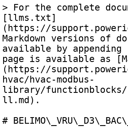
> For the complete documentation index, see [llms.txt](https://support.powerio.com/hub/llms.txt). Markdown versions of documentation pages are available by appending `.md` to page URLs; this page is available as [Markdown](https://support.powerio.com/hub/codesys-hvac/hvac-modbus-library/functionblocks/belimo/belimo_vru_d3_bac_full.md).

# BELIMO\_VRU\_D3\_BAC\_FULL

## `BELIMO_VRU_D3_BAC_FULL` (FB)

`FUNCTION_BLOCK` BELIMO\_VRU\_D3\_BAC\_FULL

### Darstellung

<figure><img src="/files/1IbQ5cNEK6KermHfbNHb" alt=""><figcaption></figcaption></figure>

InOut:

| Scope       | Name                    | Type                                       | Initial                                                  | Comment                                                                                                                                                                                                                                                 |
| ----------- | ----------------------- | ------------------------------------------ | -------------------------------------------------------- | ------------------------------------------------------------------------------------------------------------------------------------------------------------------------------------------------------------------------------------------------------- |
| Input       | `xEn`                   | `BOOL`                                     | TRUE                                                     | Freigabe / Sperrung der Kommunikation (TRUE = Freigabe)                                                                                                                                                                                                 |
| Input       | `byUnitId`              | `BYTE`                                     | 0                                                        | Adresse des Geräts                                                                                                                                                                                                                                      |
| Input       | `xUpdateActual`         | `BOOL`                                     | FALSE                                                    | <p>Aktualisierung der Istwerte (bei jeder ansteigenden Flanke<br>)</p>                                                                                                                                                                                  |
| Input       | `xUpdateSetp`           | `BOOL`                                     | FALSE                                                    | <p>Aktualisierung der Sollwerte (bei jeder ansteigenden Flanke<br>)</p>                                                                                                                                                                                 |
| Input       | `xUpdateInfo`           | `BOOL`                                     | FALSE                                                    | <p>Aktualisierung der Geräteinformationen (bei jeder<br>ansteigenden Flanke)</p>                                                                                                                                                                        |
| Input       | `xResError`             | `BOOL`                                     | FALSE                                                    | <p>Reinitialisierung der Ausgänge <code>eErrorCodeCom</code> bzw.<br><code>stErrorCodeDev</code> auf dem fehlerfreien Zustand (bei jeder<br>ansteigenden Flanke)</p>                                                                                    |
| Input       | `rSetpPerc`             | `REAL`                                     | 0.0                                                      | Sollwert in % (0.0 - 100.0 %) je nach Applikation                                                                                                                                                                                                       |
| Input       | `eOverrideCon`          | BELIMO\_VRU\_D3\_BAC\_OVERRIDE\_CON        | BELIMO\_VRU\_D3\_BAC\_OVERRIDE\_CON.NO\_OVERRIDE         | <p>Volumenstromregelung: Sollwert - Volumenstrom in % (0.0 - 100.0 %) (0.0 % = Vmin, 100.0 % = Vmax)<br>Zwangsübersteuerung des Luftklappe (0 = keine)</p>                                                                                              |
| Inout       | `ModbusClient`          | `ModbusClientBase`                         |                                                          | Client des Geräts                                                                                                                                                                                                                                       |
| Output      | `rVminUnit`             | `REAL`                                     |                                                          | <p>Minimalwert - Volumenstrom in der ausgewählten<br>Volumenstromeinheit</p>                                                                                                                                                                            |
| Output      | `rVmaxUnit`             | `REAL`                      